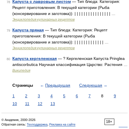
Капуста с лавровым листом
— Тип блюда: Категория:
78
Рецепт приготовления: В текущей категории (Рыба
(консервирование и заготовка)): | | | | | | | | | | | | | | | | …
Энциклопедия кулинарных рецептов
Капуста пряная
— Тип блюда: Категория: Рецепт
79
приготовления: В текущей категории (Рыба
(консервирование и заготовка)): | | | | | | | | | | | | | …
Энциклопедия кулинарных рецептов
Капуста кергеленская
— ? Кергеленская Капуста Pringlea
80
antiscorbutica Научная классификация Царство: Растения …
Википедия
Страницы
←
Предыдущая
Следующая
→
1
2
3
4
5
6
7
8
9
10
11
12
13
© Академик, 2000-2026
18+
Обратная связь:
Техподдержка
,
Реклама на сайте