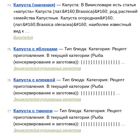
Капуста (значения)
— Капуста: В Викисловаре есть статья
74
«капуста» Капуста (лат.&#160;Brassica)&#160; род растений
семейства Капустные. Капуста огородная&#160;
(лат.&#160;Brassica oleracea)&#160; наиболее известный
вид к …
Википедия
Капуста с яблоками
— Тип блюда: Категория: Рецепт
75
приготовления: В текущей категории (Рыба
(консервирование и заготовка)): | | | | | | | | | | | | | | | | …
Энциклопедия кулинарных рецептов
Капуста с клюквой
— Тип блюда: Категория: Рецепт
76
приготовления: В текущей категории (Рыба
(консервирование и заготовка)): | | | | | | | | | | | | | | …
Энциклопедия кулинарных рецептов
Капуста с тмином
— Тип блюда: Категория: Рецепт
77
приготовления: В текущей категории (Рыба
(консервирование и заготовка)): | | | | | | | | | | | | | | | | …
Энциклопедия кулинарных рецептов